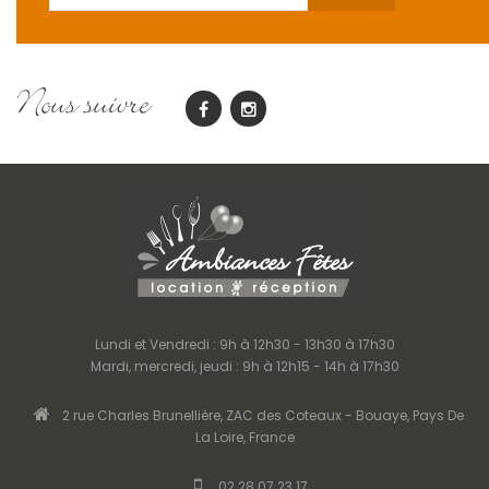
Nous suivre
Lundi et Vendredi : 9h à 12h30 - 13h30 à 17h30
Mardi, mercredi, jeudi : 9h à 12h15 - 14h à 17h30
2 rue Charles Brunellière, ZAC des Coteaux - Bouaye, Pays De
La Loire, France
02 28 07 23 17