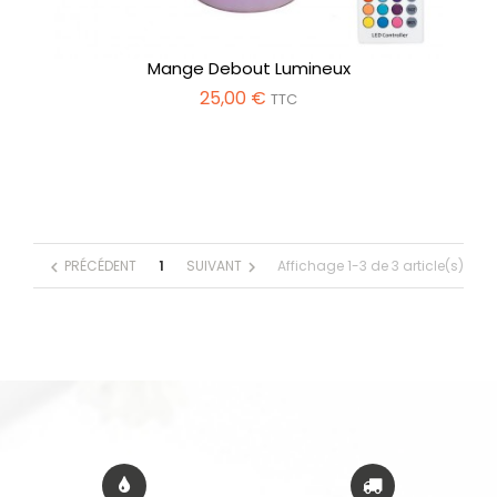
Mange Debout Lumineux
25,00 €
TTC
PRÉCÉDENT
1
SUIVANT
Affichage 1-3 de 3 article(s)
chevron_left
chevron_right