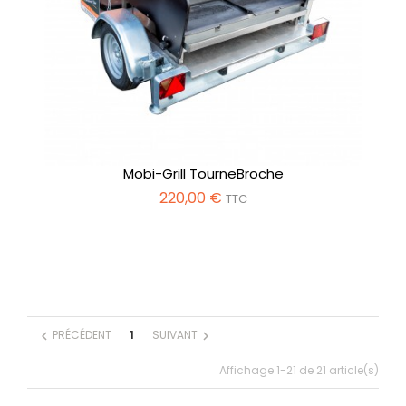
Mobi-Grill TourneBroche
220,00 €
TTC
PRÉCÉDENT
1
SUIVANT
chevron_left
chevron_right
Affichage 1-21 de 21 article(s)