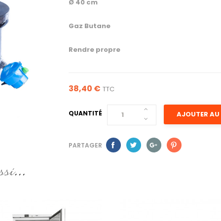
Ø 40 cm
Gaz Butane
Rendre propre
38,40 €
TTC
QUANTITÉ
AJOUTER AU 
PARTAGER
si...