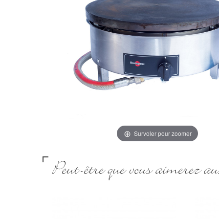
Survoler pour zoomer
Peut-être que vous aimerez aus