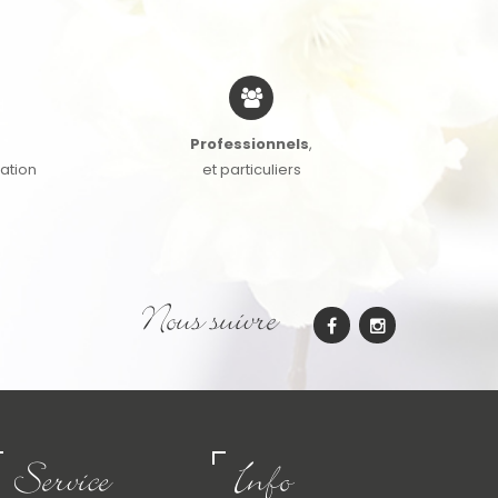
Professionnels
,
cation
et particuliers
Nous suivre
Service
Info