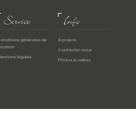
Service
Info
onditions générales de
À propos
ocation
Contactez-nous
entions légales
Photos & vidéos