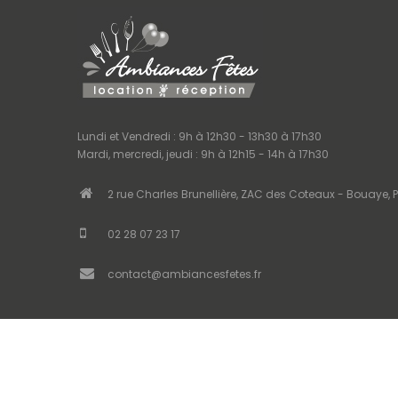
Lundi et Vendredi : 9h à 12h30 - 13h30 à 17h30
Mardi, mercredi, jeudi : 9h à 12h15 - 14h à 17h30
2 rue Charles Brunellière, ZAC des Coteaux - Bouaye, P
02 28 07 23 17
contact@ambiancesfetes.fr