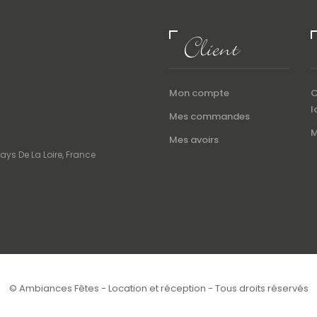
Client
Mon compte
C
l
Mes commandes
M
Mes avoirs
ays De La Loire, France
© Ambiances Fêtes - Location et réception - Tous droits réservés