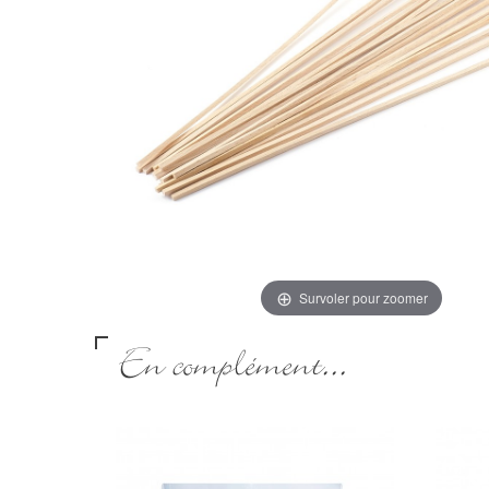
Survoler pour zoomer
En complément...