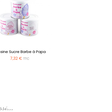
ssine Sucre Barbe à Papa
7,32 €
TTC
si...