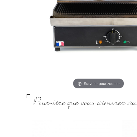
Survoler pour zoomer
Peut-être que vous aimerez aus