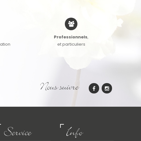
Professionnels
,
cation
et particuliers
Nous suivre
Service
Info