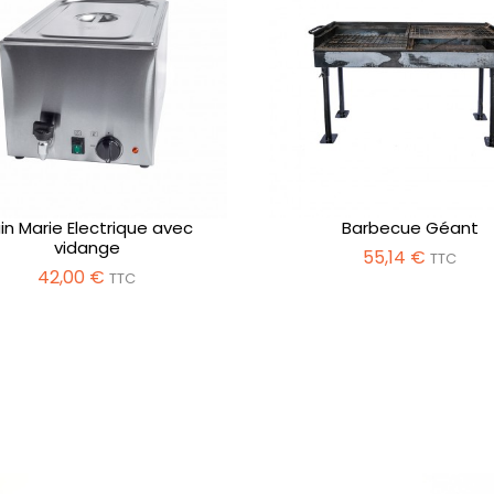
in Marie Electrique avec
Barbecue Géant
vidange
55,14 €
TTC
42,00 €
TTC