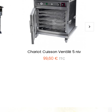

Chariot Cuisson Ventilé 5 niv
Crê
99,60 €
TTC