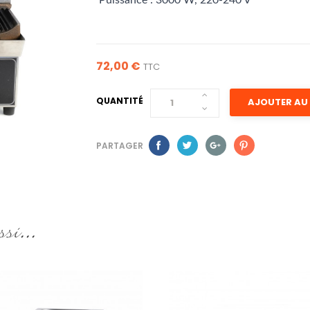
Puissance : 3000 W, 220-240 V
72,00 €
TTC
QUANTITÉ
AJOUTER AU 
PARTAGER
si...