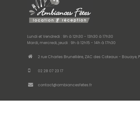
Lundi et Vendredi : 9h à 12h30 - 13h30 à 17h30
Mardi, mercredi, jeudi : 9h à 12h15 - 14h à 17h30
2 rue Charles Brunellière, ZAC des Coteaux - Bouaye, P
02 28 07 23 17
contact@ambiancesfetes.fr