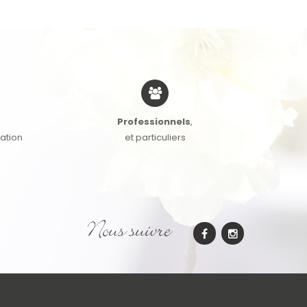
Professionnels
,
cation
et particuliers
Nous suivre