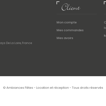
Client
Mon compte
C
l
Mes commandes
M
Mes avoirs
ays De La Loire, France
© Ambiances Fêtes - Location et réception - Tous droits réservés