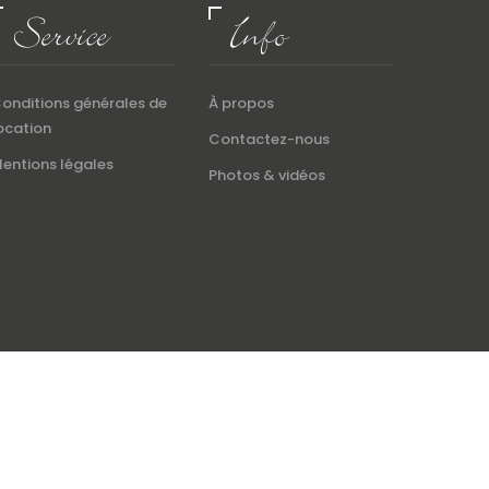
Service
Info
onditions générales de
À propos
ocation
Contactez-nous
entions légales
Photos & vidéos