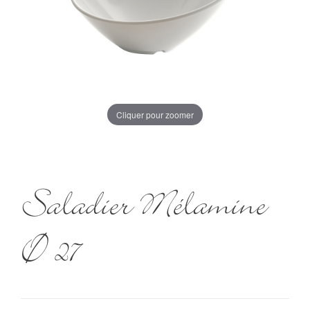
Cliquer pour zoomer
Saladier Mélamine
Ø 27