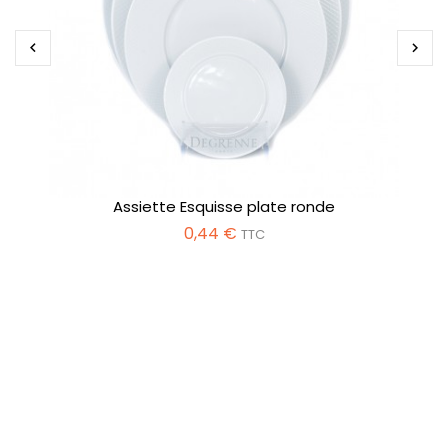


Assiette Esquisse plate ronde
0,44 €
TTC