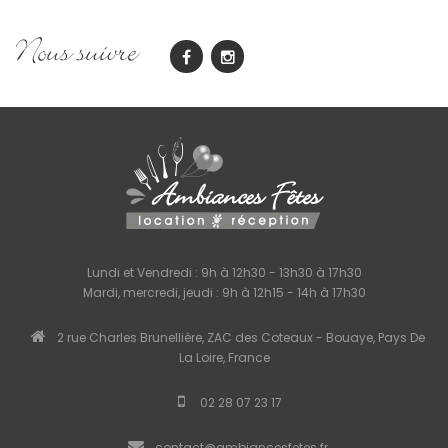
Nous suivre
Lundi et Vendredi : 9h à 12h30 - 13h30 à 17h30
Mardi, mercredi, jeudi : 9h à 12h15 - 14h à 17h30
2 rue Charles Brunellière, ZAC des Coteaux - Bouaye, Pays De
La Loire, France
02 28 07 23 17
contact@ambiancesfetes.fr