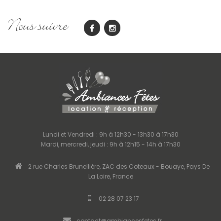
Nous suivre
Lundi et Vendredi : 9h à 12h30 - 13h30 à 17h30
Mardi, mercredi, jeudi : 9h à 12h15 - 14h à 17h30
2 rue Charles Brunellière, ZAC des Coteaux - Bouaye, Pays De
La Loire, France
02 28 07 23 17
contact@ambiancesfetes.fr